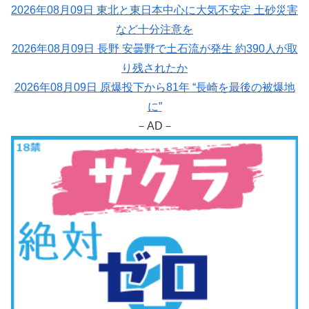
2026年08月09日 東北と東日本中心に大気不安定 土砂災害
など十分注意を
2026年08月09日 長野 安曇野で土石流が発生 約390人が取
り残されたか
2026年08月09日 原爆投下から81年 “長崎を最後の被爆地
に”
－AD－