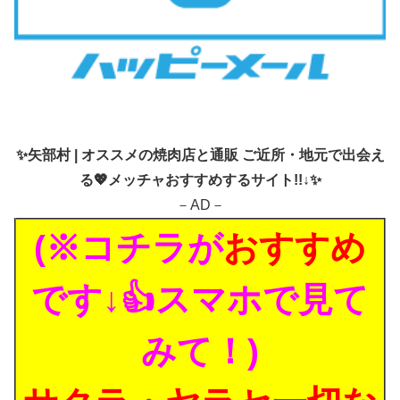
✨
矢部村 | オススメの焼肉店と通販 ご近所・地元で出会え
る💖メッチャおすすめするサイト!!↓✨
－AD－
(※コチラが
おすすめ
です↓👍スマホで見て
みて！)