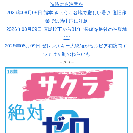
進路にも注意を
2026年08月09日 熊本 きょうも各地で厳しい暑さ 復旧作
業では熱中症に注意
2026年08月09日 原爆投下から81年 “長崎を最後の被爆地
に”
2026年08月09日 ゼレンスキー大統領がセルビア初訪問 ロ
シアけん制のねらいも
－AD－