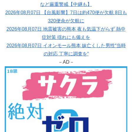
など厳重警戒【中継も】
2026年08月07日 【台風影響】7日は約470便が欠航 8日も
320便余が欠航に
2026年08月07日 地震被害の熊本 夜も気温下がらず 熱中
症対策 揺れにも備えを
2026年08月07日 イオンモール熊本 妹亡くした男性“当時
の対応 丁寧に調査を”
－AD－