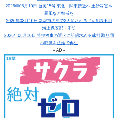
2026年08月10日 台風15号 東北・関東接近へ 土砂災害や
暴風など警戒を
2026年08月10日 新潟市の海で3人流される 2人意識不明
海上保安部・消防
2026年08月10日 特捜検事の調べに賠償求める裁判 取り調
べ映像を法廷で再生
－AD－