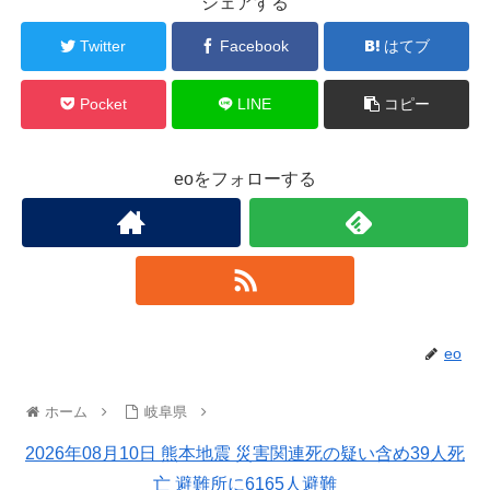
シェアする
Twitter
Facebook
はてブ
Pocket
LINE
コピー
eoをフォローする
eo
ホーム
岐阜県
2026年08月10日 熊本地震 災害関連死の疑い含め39人死
亡 避難所に6165人避難