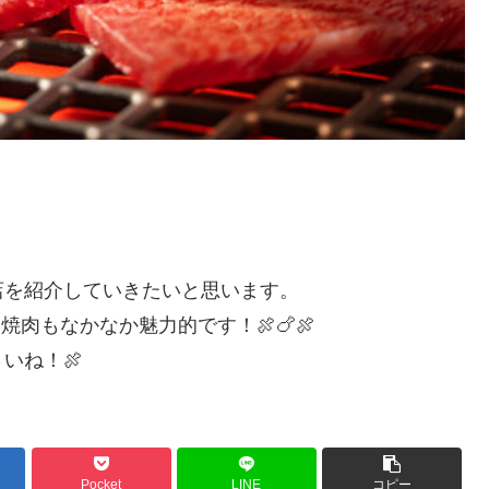
店を紹介していきたいと思います。
肉もなかなか魅力的です！🍖🍗🍖
いね！🍖
Pocket
LINE
コピー