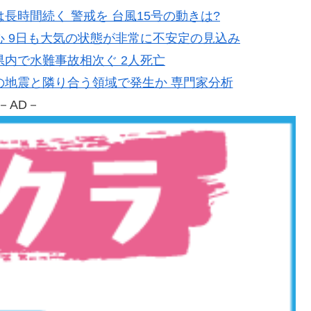
影響は長時間続く 警戒を 台風15号の動きは?
本中心 9日も大気の状態が非常に不安定の見込み
愛知県内で水難事故相次ぐ 2人死亡
0年前の地震と隣り合う領域で発生か 専門家分析
－AD－