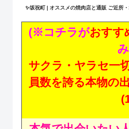
✨
坂祝町 | オススメの焼肉店と通販 ご近所
(※コチラが
おすす
み
サクラ・ヤラセ一
員数を誇る本物の
(
本気で出会いたい人