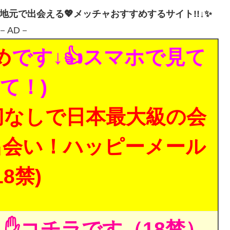
・地元で出会える💖メッチャおすすめするサイト!!↓✨
－AD－
め
です↓👍スマホで見て
て！)
切なしで日本最大級の会
出会い！ハッピーメール
18禁)
✋コチラです（18禁）