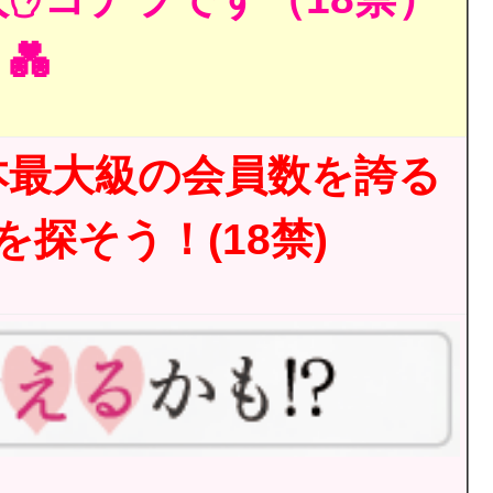
💑
本最大級の会員数を誇る
探そう！(18禁)