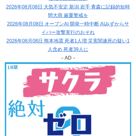
2026年08月08日 大気不安定 新潟 岩手 青森に記録的短時
間大雨 厳重警戒を
2026年08月08日 オープンAI 開発一時中断 AIみずからサ
イバー攻撃実行のおそれ
2026年08月08日 熊本地震 死者1人増 災害関連死の疑い1
人含め 死者39人に
－AD－