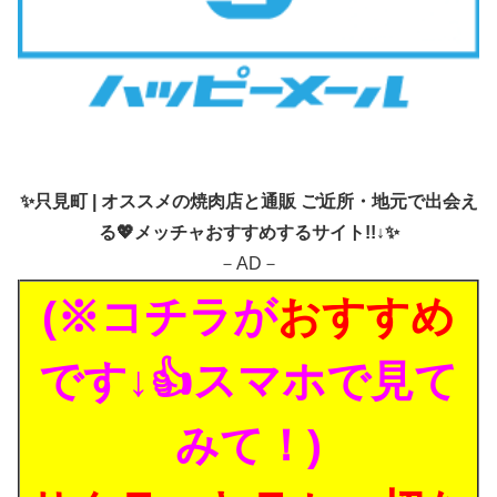
✨
只見町 | オススメの焼肉店と通販 ご近所・地元で出会え
る💖メッチャおすすめするサイト!!↓✨
－AD－
(※コチラが
おすすめ
です↓👍スマホで見て
みて！)