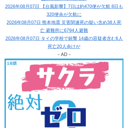
2026年08月07日 【台風影響】7日は約470便が欠航 8日も
320便余が欠航に
2026年08月07日 熊本地震 災害関連死の疑い含め38人死
亡 避難所に6794人避難
2026年08月07日 タイの学校で銃撃 14歳の容疑者含む6人
死亡20人余けが
－AD－