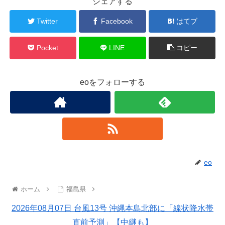
シェアする
Twitter
Facebook
はてブ
Pocket
LINE
コピー
eoをフォローする
eo
ホーム
福島県
2026年08月07日 台風13号 沖縄本島北部に「線状降水帯
直前予測」【中継も】