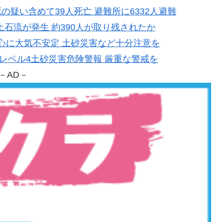
連死の疑い含めて39人死亡 避難所に6332人避難
野で土石流が発生 約390人が取り残されたか
本中心に大気不安定 土砂災害など十分注意を
市にレベル4土砂災害危険警報 厳重な警戒を
－AD－