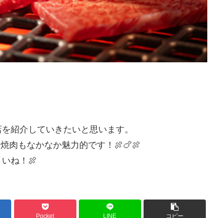
店を紹介していきたいと思います。
肉もなかなか魅力的です！🍖🍗🍖
いね！🍖
Pocket
LINE
コピー