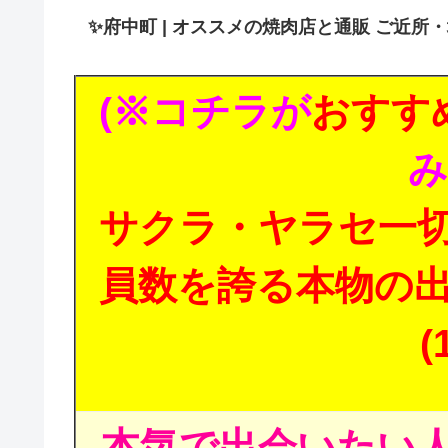
✨
府中町 | オススメの焼肉店と通販 ご近所
(※コチラが
おすす
み
サクラ・ヤラセ一
員数を誇る本物の
(
本気で出会いたい人