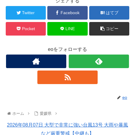
シェアする
Twitter
Facebook
はてブ
Pocket
LINE
コピー
eoをフォローする
eo
ホーム
愛媛県
2026年08月07日 大型で非常に強い台風13号 大雨や暴風
など厳重警戒【中継も】