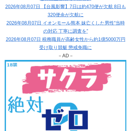
2026年08月07日 【台風影響】7日は約470便が欠航 8日も
320便余が欠航に
2026年08月07日 イオンモール熊本 妹亡くした男性“当時
の対応 丁寧に調査を”
2026年08月07日 税務職員が高齢女性から約1億5000万円
受け取り競艇 懲戒免職に
－AD－