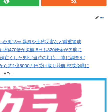
eo
に強い台風13号 暴風や土砂災害など厳重警戒
日は約470便が欠航 8日も320便余が欠航に
本 妹亡くした男性“当時の対応 丁寧に調査を”
性から約1億5000万円受け取り競艇 懲戒免職に
－AD－