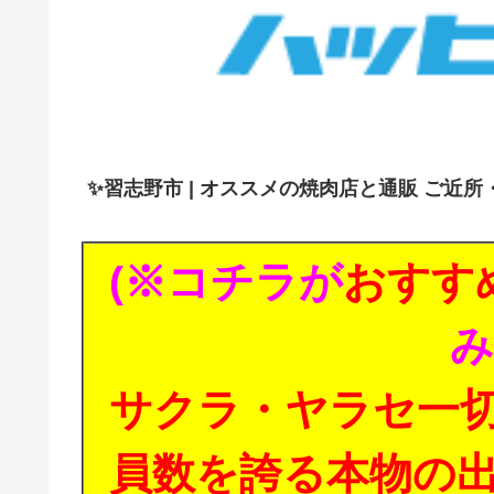
✨
習志野市 | オススメの焼肉店と通販 ご近所
(※コチラが
おすす
み
サクラ・ヤラセ一
員数を誇る本物の