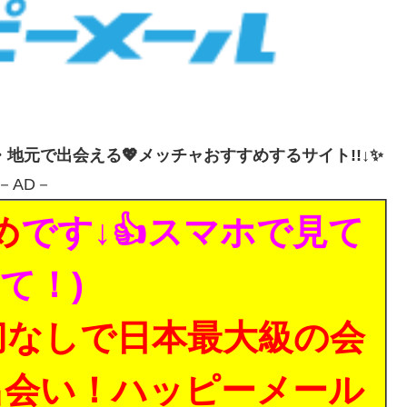
・地元で出会える💖メッチャおすすめするサイト!!↓✨
－AD－
め
です↓👍スマホで見て
て！)
切なしで日本最大級の会
出会い！ハッピーメール