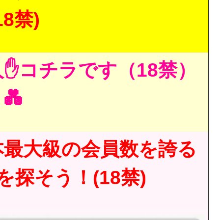
18禁)
✋コチラです（18禁）
💑
本最大級の会員数を誇る
探そう！(18禁)