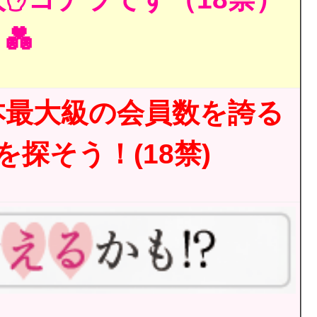
💑
本最大級の会員数を誇る
探そう！(18禁)