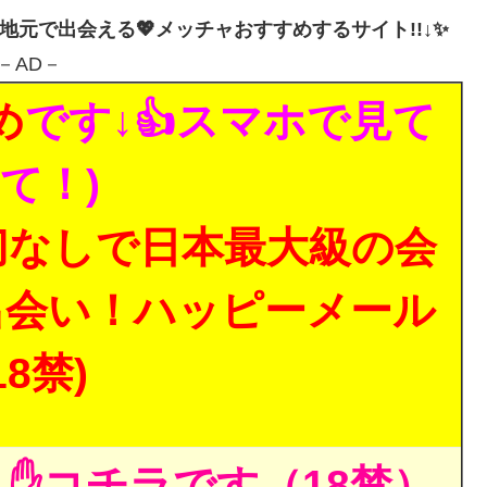
・地元で出会える💖メッチャおすすめするサイト!!↓✨
－AD－
め
です↓👍スマホで見て
て！)
切なしで日本最大級の会
出会い！ハッピーメール
18禁)
✋コチラです（18禁）