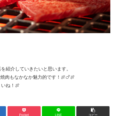
店を紹介していきたいと思います。
肉もなかなか魅力的です！🍖🍗🍖
いね！🍖
Pocket
LINE
コピー