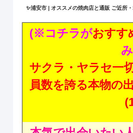
✨
浦安市 | オススメの焼肉店と通販 ご近所
(※コチラが
おすす
み
サクラ・ヤラセ一
員数を誇る本物の
(
本気で出会いたい人