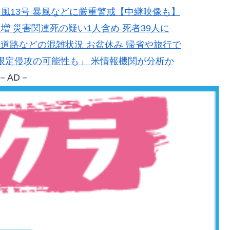
い台風13号 暴風などに厳重警戒【中継映像も】
1人増 災害関連死の疑い1人含め 死者39人に
高速道路などの混雑状況 お盆休み 帰省や旅行で
ATO限定侵攻の可能性も」 米情報機関が分析か
－AD－