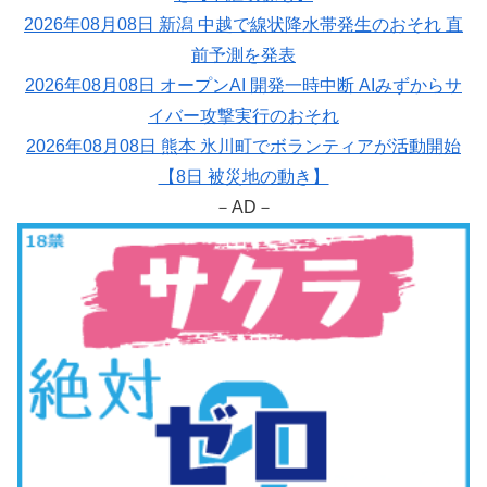
2026年08月08日 新潟 中越で線状降水帯発生のおそれ 直
前予測を発表
2026年08月08日 オープンAI 開発一時中断 AIみずからサ
イバー攻撃実行のおそれ
2026年08月08日 熊本 氷川町でボランティアが活動開始
【8日 被災地の動き】
－AD－