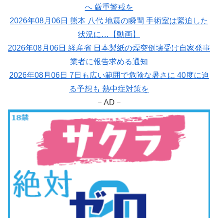
へ 厳重警戒を
2026年08月06日 熊本 八代 地震の瞬間 手術室は緊迫した
状況に…【動画】
2026年08月06日 経産省 日本製紙の煙突倒壊受け自家発事
業者に報告求める通知
2026年08月06日 7日も広い範囲で危険な暑さに 40度に迫
る予想も 熱中症対策を
－AD－