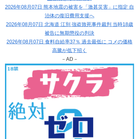
2026年08月07日 熊本地震の被害を「激甚災害」に指定 自
治体の復旧費用支援へ
2026年08月07日 北海道 江別 強盗致死事件裁判 当時18歳
被告に無期懲役の判決
2026年08月07日 食料自給率37％ 過去最低に コメの価格
高騰が低下招く
－AD－