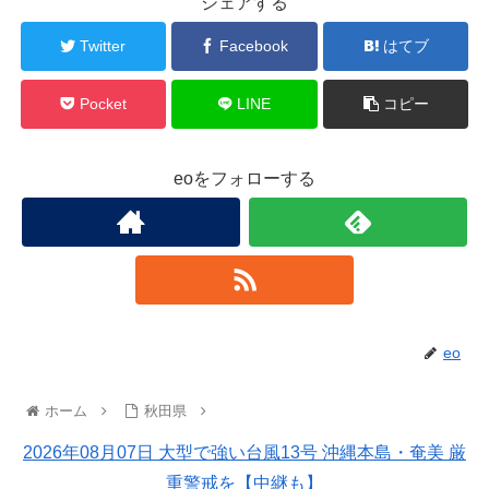
シェアする
Twitter
Facebook
はてブ
Pocket
LINE
コピー
eoをフォローする
eo
ホーム
秋田県
2026年08月07日 大型で強い台風13号 沖縄本島・奄美 厳
重警戒を【中継も】