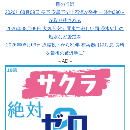
目の当選
2026年08月09日 長野 安曇野で土石流が発生 一時約390人
が取り残される
2026年08月09日 大気不安定 関東で激しい雨 浸水や川の
増水など警戒を
2026年08月09日 原爆投下から81年“核兵器は絶対悪 長崎
を最後の被爆地に”
－AD－