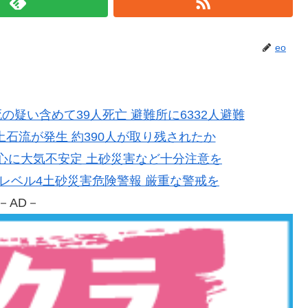
eo
連死の疑い含めて39人死亡 避難所に6332人避難
野で土石流が発生 約390人が取り残されたか
本中心に大気不安定 土砂災害など十分注意を
市にレベル4土砂災害危険警報 厳重な警戒を
－AD－