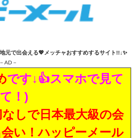
・地元で出会える💖メッチャおすすめするサイト!!↓✨
－AD－
め
です↓👍スマホで見て
て！)
切なしで日本最大級の会
出会い！ハッピーメール