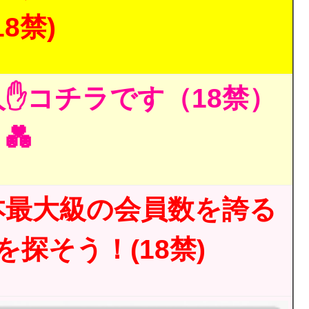
18禁)
✋コチラです（18禁）
💑
本最大級の会員数を誇る
探そう！(18禁)