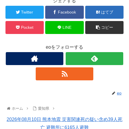
シェアする
Twitter
Facebook
はてブ
Pocket
LINE
コピー
eoをフォローする
eo
ホーム
愛知県
2026年08月10日 熊本地震 災害関連死の疑い含め39人死
亡 避難所に6165人避難