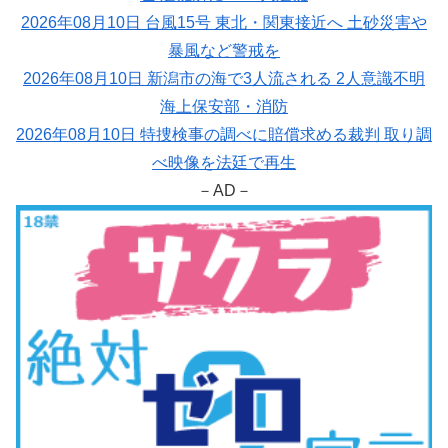
2026年08月10日 台風15号 東北・関東接近へ 土砂災害や
暴風など警戒を
2026年08月10日 新潟市の海で3人流される 2人意識不明
海上保安部・消防
2026年08月10日 特捜検事の調べに賠償求める裁判 取り調
べ映像を法廷で再生
－AD－