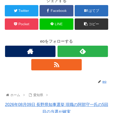
シェアする
Twitter
Facebook
はてブ
Pocket
LINE
コピー
eoをフォローする
eo
ホーム
愛知県
2026年08月09日 長野県知事選挙 現職の阿部守一氏の5回
目の当選が確実