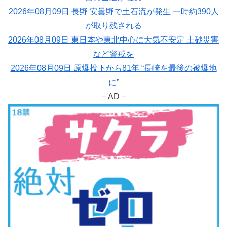
2026年08月09日 長野 安曇野で土石流が発生 一時約390人
が取り残される
2026年08月09日 東日本や東北中心に大気不安定 土砂災害
など警戒を
2026年08月09日 原爆投下から81年 “長崎を最後の被爆地
に”
－AD－