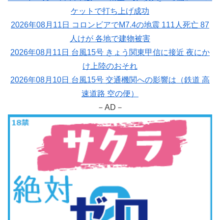
ケットで打ち上げ成功
2026年08月11日 コロンビアでM7.4の地震 111人死亡 87
人けが 各地で建物被害
2026年08月11日 台風15号 きょう関東甲信に接近 夜にか
け上陸のおそれ
2026年08月10日 台風15号 交通機関への影響は（鉄道 高
速道路 空の便）
－AD－